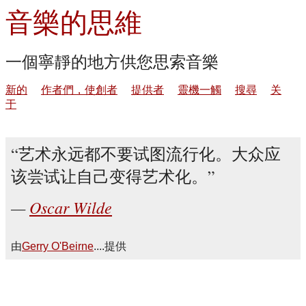
音樂的思維
一個寧靜的地方供您思索音樂
新的
作者們，使創者
提供者
靈機一觸
搜尋
关
于
艺术永远都不要试图流行化。大众应
该尝试让自己变得艺术化。
Oscar Wilde
由
Gerry O'Beirne
....提供