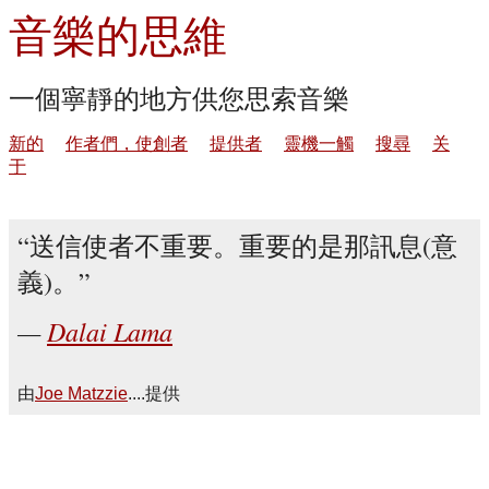
音樂的思維
一個寧靜的地方供您思索音樂
新的
作者們，使創者
提供者
靈機一觸
搜尋
关
于
送信使者不重要。重要的是那訊息(意
義)。
Dalai Lama
由
Joe Matzzie
....提供