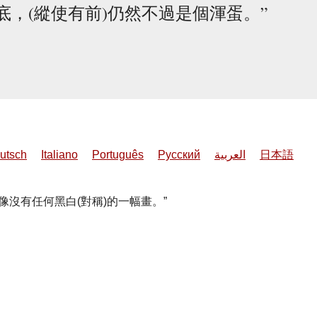
底，(縱使有前)仍然不過是個渾蛋。
utsch
Italiano
Português
Русский
العربية
日本語
像沒有任何黑白(對稱)的一幅畫。