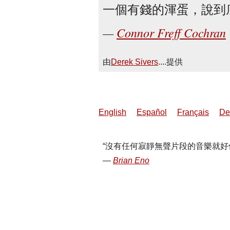
一個有錢的渾蛋，說到
Connor Freff Cochran
由
Derek Sivers
....提供
English
Español
Français
De
沒有任何寂靜無聲片段的音樂就好
Brian Eno