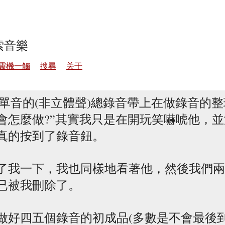
索音樂
靈機一觸
搜尋
关于
)在單音的(非立體聲)總錄音帶上在做錄音的
會怎麼做?”其實我只是在開玩笑嚇唬他，
真的按到了錄音鈕。
了我一下，我也同樣地看著他，然後我們兩
已被我刪除了。
做好四五個錄音的初成品(多數是不會最後到